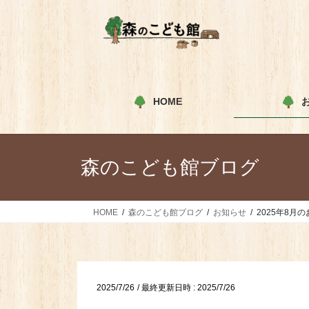
コ
ナ
ン
ビ
テ
ゲ
ン
ー
ツ
シ
へ
ョ
HOME
ス
ン
キ
に
ッ
移
プ
動
森のこども館ブログ
HOME
森のこども館ブログ
お知らせ
2025年8月
2025/7/26
/ 最終更新日時 :
2025/7/26