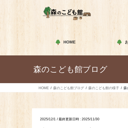
コ
ナ
ン
ビ
テ
ゲ
ン
ー
ツ
シ
へ
ョ
HOME
ス
ン
キ
に
ッ
移
プ
動
森のこども館ブログ
HOME
森のこども館ブログ
森のこども館の様子
森
2025/12/1
/ 最終更新日時 :
2025/11/30