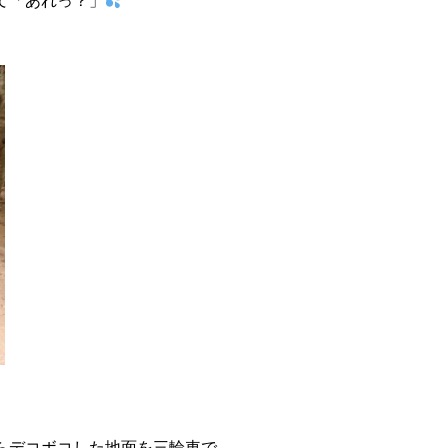
て「あれっ？」
らデコボコした地面を三輪車で。