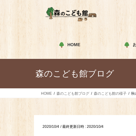
コ
ナ
ン
ビ
テ
ゲ
ン
ー
ツ
シ
へ
ョ
HOME
ス
ン
キ
に
ッ
移
プ
動
森のこども館ブログ
HOME
森のこども館ブログ
森のこども館の様子
秋
2020/10/4
/ 最終更新日時 :
2020/10/4