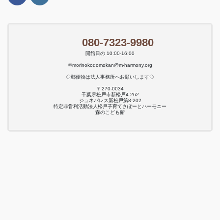
080-7323-9980
開館日の 10:00-16:00
✉morinokodomokan@m-harmony.org
◇郵便物は法人事務所へお願いします◇
〒270-0034
千葉県松戸市新松戸4-262
ジュネパレス新松戸第8-202
特定非営利活動法人松戸子育てさぽーとハーモニー
森のこども館