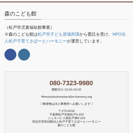
森のこども館
（松戸市児童福祉館事業）
※森のこども館は
松戸市子ども居場所課
から委託を受け、
NPO法
人松戸子育てさぽーとハーモニー
が運営しています。
080-7323-9980
開館日の 10:00-16:00
✉morinokodomokan@m-harmony.org
◇郵便物は法人事務所へお願いします◇
〒270-0034
千葉県松戸市新松戸4-262
ジュネパレス新松戸第8-202
特定非営利活動法人松戸子育てさぽーとハーモニー
森のこども館