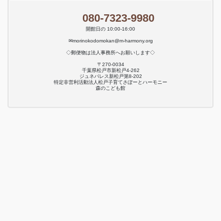
080-7323-9980
開館日の 10:00-16:00
✉morinokodomokan@m-harmony.org
◇郵便物は法人事務所へお願いします◇
〒270-0034
千葉県松戸市新松戸4-262
ジュネパレス新松戸第8-202
特定非営利活動法人松戸子育てさぽーとハーモニー
森のこども館