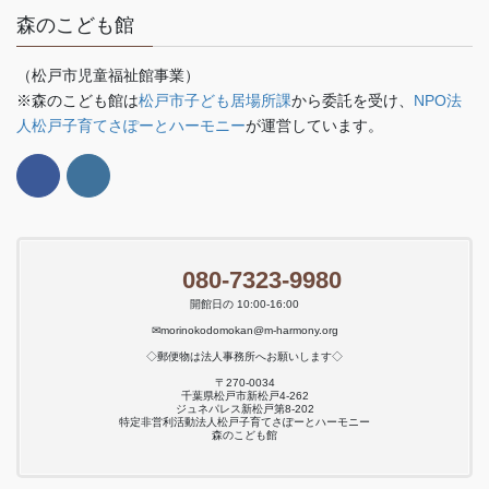
森のこども館
（松戸市児童福祉館事業）
※森のこども館は
松戸市子ども居場所課
から委託を受け、
NPO法
人松戸子育てさぽーとハーモニー
が運営しています。
080-7323-9980
開館日の 10:00-16:00
✉morinokodomokan@m-harmony.org
◇郵便物は法人事務所へお願いします◇
〒270-0034
千葉県松戸市新松戸4-262
ジュネパレス新松戸第8-202
特定非営利活動法人松戸子育てさぽーとハーモニー
森のこども館