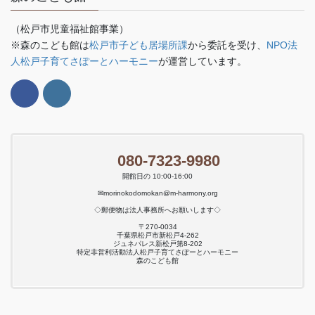
（松戸市児童福祉館事業）
※森のこども館は
松戸市子ども居場所課
から委託を受け、
NPO法
人松戸子育てさぽーとハーモニー
が運営しています。
080-7323-9980
開館日の 10:00-16:00
✉morinokodomokan@m-harmony.org
◇郵便物は法人事務所へお願いします◇
〒270-0034
千葉県松戸市新松戸4-262
ジュネパレス新松戸第8-202
特定非営利活動法人松戸子育てさぽーとハーモニー
森のこども館